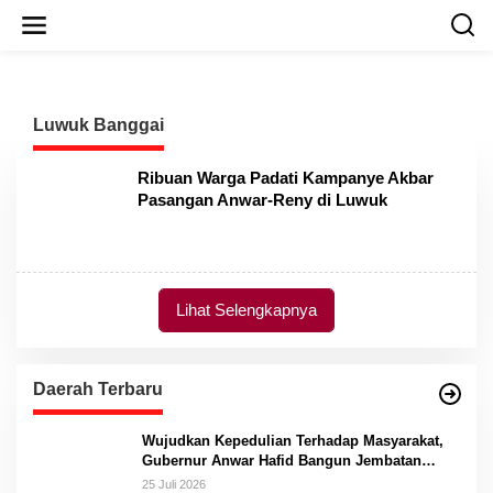
L
e
w
a
t
i
Luwuk Banggai
k
e
k
Ribuan Warga Padati Kampanye Akbar
o
Pasangan Anwar-Reny di Luwuk
n
t
e
n
Lihat Selengkapnya
Daerah Terbaru
Wujudkan Kepedulian Terhadap Masyarakat,
Gubernur Anwar Hafid Bangun Jembatan
Gantung Masungkang dengan Dana Pribadi
25 Juli 2026