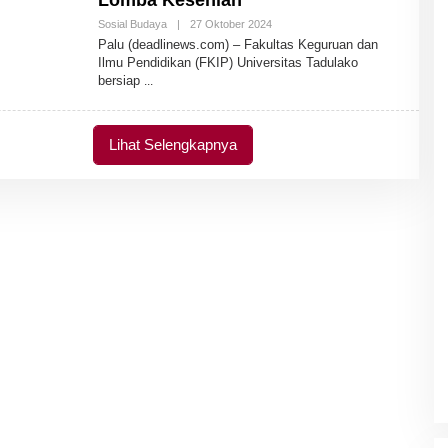
Lomba Kesenian
Sosial Budaya
|
27 Oktober 2024
O
L
Palu (deadlinews.com) – Fakultas Keguruan dan
E
Ilmu Pendidikan (FKIP) Universitas Tadulako
H
bersiap
A
D
M
I
N
Lihat Selengkapnya