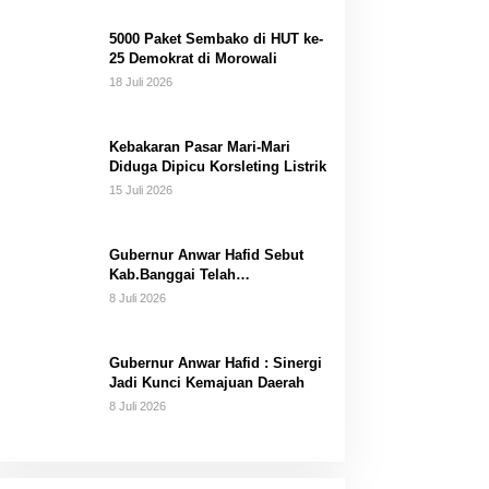
Dana Pribadi
5000 Paket Sembako di HUT ke-
25 Demokrat di Morowali
18 Juli 2026
Kebakaran Pasar Mari-Mari
Diduga Dipicu Korsleting Listrik
15 Juli 2026
Gubernur Anwar Hafid Sebut
Kab.Banggai Telah
“Melahirkan” Generasi…
8 Juli 2026
Gubernur Anwar Hafid : Sinergi
Jadi Kunci Kemajuan Daerah
8 Juli 2026