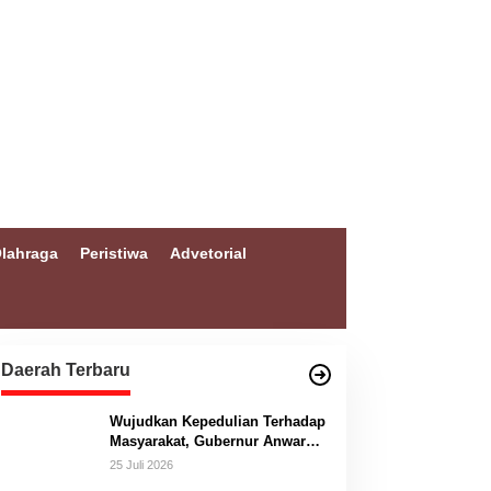
lahraga
Peristiwa
Advetorial
Daerah Terbaru
Wujudkan Kepedulian Terhadap
Masyarakat, Gubernur Anwar
Hafid Bangun Jembatan
25 Juli 2026
Gantung Masungkang dengan