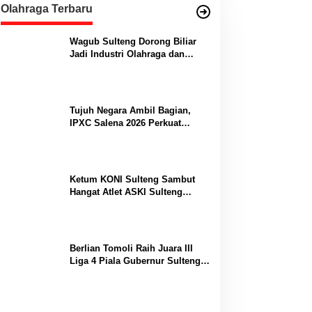
Olahraga Terbaru
Wagub Sulteng Dorong Biliar
Jadi Industri Olahraga dan
Lumbung Prestasi
Tujuh Negara Ambil Bagian,
IPXC Salena 2026 Perkuat
Posisi Sulteng di Kancah
Paralayang Internasional
Ketum KONI Sulteng Sambut
Hangat Atlet ASKI Sulteng
Peraih Dua Emas Kejurnas
Berlian Tomoli Raih Juara III
Liga 4 Piala Gubernur Sulteng
Usai Tumbangkan AKL 88