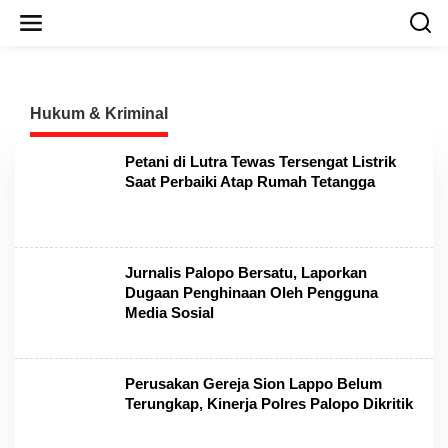
L
e
w
a
t
i
Hukum & Kriminal
k
e
k
Petani di Lutra Tewas Tersengat Listrik
o
Saat Perbaiki Atap Rumah Tetangga
n
t
e
n
Jurnalis Palopo Bersatu, Laporkan
Dugaan Penghinaan Oleh Pengguna
Media Sosial
Perusakan Gereja Sion Lappo Belum
Terungkap, Kinerja Polres Palopo Dikritik