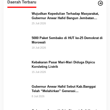
Daerah Terbaru
Wujudkan Kepedulian Terhadap Masyarakat,
Gubernur Anwar Hafid Bangun Jembatan
Gantung Masungkang dengan Dana Pribadi
25 Juli 2026
5000 Paket Sembako di HUT ke-25 Demokrat di
Morowali
18 Juli 2026
Kebakaran Pasar Mari-Mari Diduga Dipicu
Korsleting Listrik
15 Juli 2026
Gubernur Anwar Hafid Sebut Kab.Banggai
Telah “Melahirkan” Generasi…
8 Juli 2026