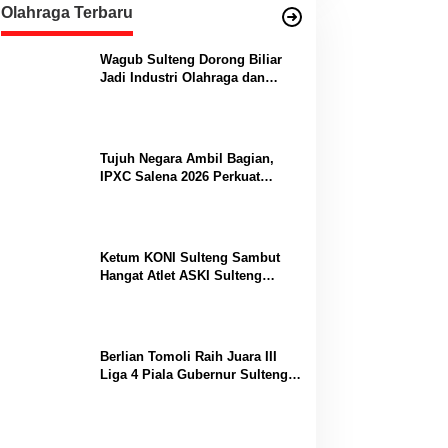
Olahraga Terbaru
Wagub Sulteng Dorong Biliar
Jadi Industri Olahraga dan
Lumbung Prestasi
Tujuh Negara Ambil Bagian,
IPXC Salena 2026 Perkuat
Posisi Sulteng di Kancah
Paralayang Internasional
Ketum KONI Sulteng Sambut
Hangat Atlet ASKI Sulteng
Peraih Dua Emas Kejurnas
Berlian Tomoli Raih Juara III
Liga 4 Piala Gubernur Sulteng
Usai Tumbangkan AKL 88