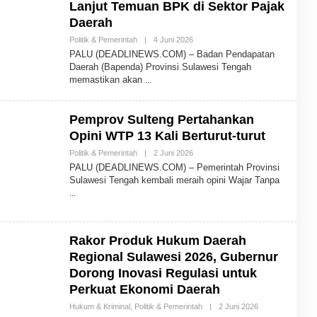
Lanjut Temuan BPK di Sektor Pajak
Daerah
Politik & Pemerintah
|
4 Juni 2026
O
L
PALU (DEADLINEWS.COM) – Badan Pendapatan
E
Daerah (Bapenda) Provinsi Sulawesi Tengah
H
memastikan akan
A
D
M
I
Pemprov Sulteng Pertahankan
N
Opini WTP 13 Kali Berturut-turut
Politik & Pemerintah
|
2 Juni 2026
O
L
PALU (DEADLINEWS.COM) – Pemerintah Provinsi
E
Sulawesi Tengah kembali meraih opini Wajar Tanpa
H
A
D
M
I
N
Rakor Produk Hukum Daerah
Regional Sulawesi 2026, Gubernur
Dorong Inovasi Regulasi untuk
Perkuat Ekonomi Daerah
Hukum & Kriminal
,
Politik & Pemerintah
|
2 Juni 2026
O
L