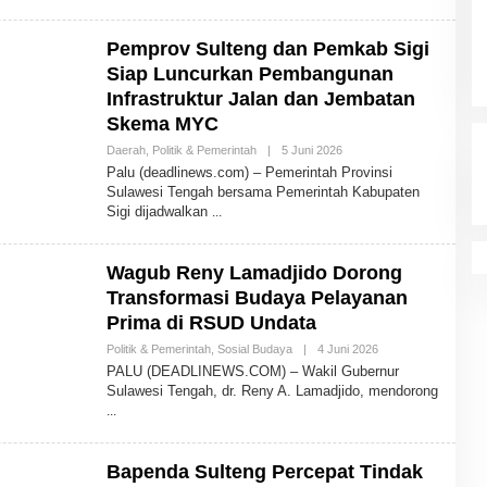
D
M
I
Pemprov Sulteng dan Pemkab Sigi
N
Siap Luncurkan Pembangunan
Infrastruktur Jalan dan Jembatan
Skema MYC
Daerah
,
Politik & Pemerintah
|
5 Juni 2026
O
L
Palu (deadlinews.com) – Pemerintah Provinsi
E
Sulawesi Tengah bersama Pemerintah Kabupaten
H
Sigi dijadwalkan
A
D
M
I
Wagub Reny Lamadjido Dorong
N
Transformasi Budaya Pelayanan
Prima di RSUD Undata
Politik & Pemerintah
,
Sosial Budaya
|
4 Juni 2026
O
L
PALU (DEADLINEWS.COM) – Wakil Gubernur
E
Sulawesi Tengah, dr. Reny A. Lamadjido, mendorong
H
A
D
M
I
Bapenda Sulteng Percepat Tindak
N