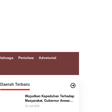
lahraga
Peristiwa
Advetorial
Daerah Terbaru
Wujudkan Kepedulian Terhadap
Masyarakat, Gubernur Anwar
Hafid Bangun Jembatan
25 Juli 2026
Gantung Masungkang dengan