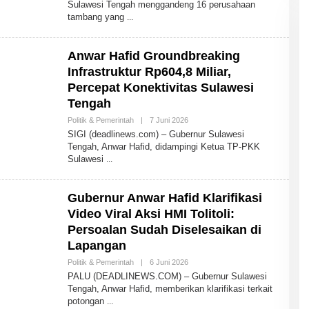
Sulawesi Tengah menggandeng 16 perusahaan
H
tambang yang
A
D
M
I
Anwar Hafid Groundbreaking
N
Infrastruktur Rp604,8 Miliar,
Percepat Konektivitas Sulawesi
Tengah
Politik & Pemerintah
|
7 Juni 2026
O
L
SIGI (deadlinews.com) – Gubernur Sulawesi
E
Tengah, Anwar Hafid, didampingi Ketua TP-PKK
H
Sulawesi
A
D
M
I
Gubernur Anwar Hafid Klarifikasi
N
Video Viral Aksi HMI Tolitoli:
Persoalan Sudah Diselesaikan di
Lapangan
Politik & Pemerintah
|
6 Juni 2026
O
L
PALU (DEADLINEWS.COM) – Gubernur Sulawesi
E
Tengah, Anwar Hafid, memberikan klarifikasi terkait
H
potongan
A