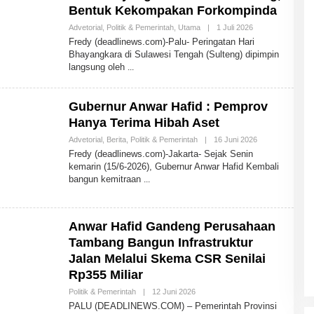
Bentuk Kekompakan Forkompinda
Advetorial
,
Politik & Pemerintah
,
Utama
|
1 Juli 2026
O
L
Fredy (deadlinews.com)-Palu- Peringatan Hari
E
Bhayangkara di Sulawesi Tengah (Sulteng) dipimpin
H
langsung oleh
A
D
M
I
Gubernur Anwar Hafid : Pemprov
N
Hanya Terima Hibah Aset
Advetorial
,
Berita
,
Politik & Pemerintah
|
16 Juni 2026
O
L
Fredy (deadlinews.com)-Jakarta- Sejak Senin
E
kemarin (15/6-2026), Gubernur Anwar Hafid Kembali
H
bangun kemitraan
A
D
M
I
N
Anwar Hafid Gandeng Perusahaan
Tambang Bangun Infrastruktur
Jalan Melalui Skema CSR Senilai
Rp355 Miliar
Politik & Pemerintah
|
12 Juni 2026
O
L
PALU (DEADLINEWS.COM) – Pemerintah Provinsi
E