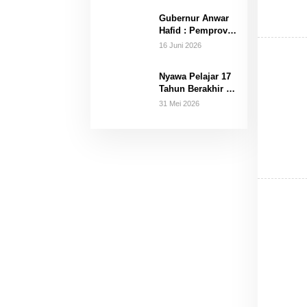
Agraria
Rangkul Pemuda
Gubernur Anwar
di 16 Kecamatan
Hafid : Pemprov
Hanya Terima
16 Juni 2026
Hibah Aset
Nyawa Pelajar 17
Tahun Berakhir Di
Tali Gantungan
31 Mei 2026