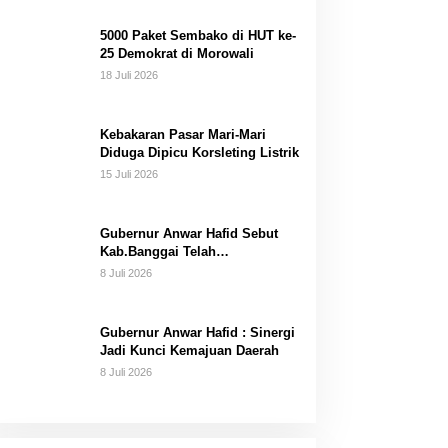
Dana Pribadi
5000 Paket Sembako di HUT ke-
25 Demokrat di Morowali
18 Juli 2026
Kebakaran Pasar Mari-Mari
Diduga Dipicu Korsleting Listrik
15 Juli 2026
Gubernur Anwar Hafid Sebut
Kab.Banggai Telah
“Melahirkan” Generasi…
8 Juli 2026
Gubernur Anwar Hafid : Sinergi
Jadi Kunci Kemajuan Daerah
8 Juli 2026