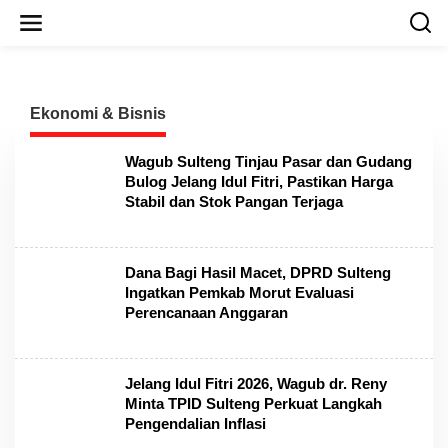
L
e
w
a
t
i
Ekonomi & Bisnis
k
e
k
Wagub Sulteng Tinjau Pasar dan Gudang
o
Bulog Jelang Idul Fitri, Pastikan Harga
n
Stabil dan Stok Pangan Terjaga
t
e
n
Dana Bagi Hasil Macet, DPRD Sulteng
Ingatkan Pemkab Morut Evaluasi
Perencanaan Anggaran
Jelang Idul Fitri 2026, Wagub dr. Reny
Minta TPID Sulteng Perkuat Langkah
Pengendalian Inflasi