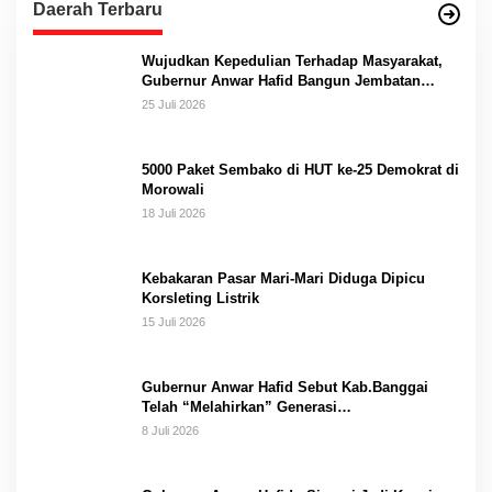
Daerah Terbaru
Wujudkan Kepedulian Terhadap Masyarakat,
Gubernur Anwar Hafid Bangun Jembatan
Gantung Masungkang dengan Dana Pribadi
25 Juli 2026
5000 Paket Sembako di HUT ke-25 Demokrat di
Morowali
18 Juli 2026
Kebakaran Pasar Mari-Mari Diduga Dipicu
Korsleting Listrik
15 Juli 2026
Gubernur Anwar Hafid Sebut Kab.Banggai
Telah “Melahirkan” Generasi…
8 Juli 2026