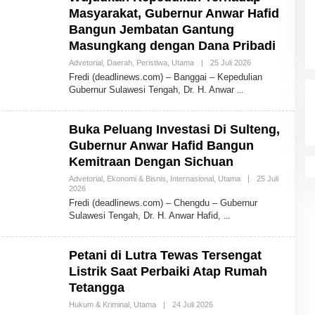
N
Masyarakat, Gubernur Anwar Hafid
Bangun Jembatan Gantung
Masungkang dengan Dana Pribadi
Advetorial
,
Daerah
,
Peristiwa
,
Utama
|
25 Juli 2026
O
L
Fredi (deadlinews.com) – Banggai – Kepedulian
E
Gubernur Sulawesi Tengah, Dr. H. Anwar
H
A
D
M
Buka Peluang Investasi Di Sulteng,
I
N
Gubernur Anwar Hafid Bangun
Kemitraan Dengan Sichuan
Advetorial
,
Ekonomi & Bisnis
,
Internasional
,
Utama
|
25 Juli
2026
O
L
Fredi (deadlinews.com) – Chengdu – Gubernur
E
Sulawesi Tengah, Dr. H. Anwar Hafid,
H
A
D
M
Petani di Lutra Tewas Tersengat
I
N
Listrik Saat Perbaiki Atap Rumah
Tetangga
Hukum & Kriminal
,
Utama
|
24 Juli 2026
O
L