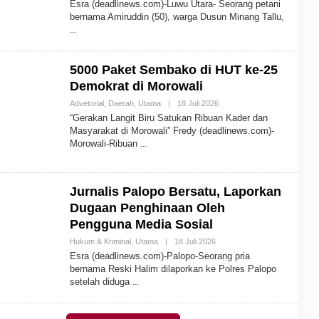
Esra (deadlinews.com)-Luwu Utara- Seorang petani
E
bernama Amiruddin (50), warga Dusun Minang Tallu,
H
A
D
M
I
5000 Paket Sembako di HUT ke-25
N
Demokrat di Morowali
Advetorial
,
Daerah
,
Utama
|
18 Juli 2026
O
L
“Gerakan Langit Biru Satukan Ribuan Kader dan
E
Masyarakat di Morowali” Fredy (deadlinews.com)-
H
Morowali-Ribuan
A
D
M
I
N
Jurnalis Palopo Bersatu, Laporkan
Dugaan Penghinaan Oleh
Pengguna Media Sosial
Hukum & Kriminal
,
Utama
|
18 Juli 2026
O
L
Esra (deadlinews.com)-Palopo-Seorang pria
E
bernama Reski Halim dilaporkan ke Polres Palopo
H
setelah diduga
A
D
M
I