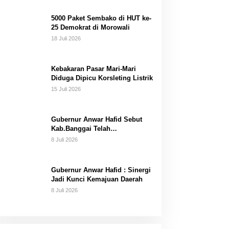
Dana Pribadi
5000 Paket Sembako di HUT ke-
25 Demokrat di Morowali
18 Juli 2026
Kebakaran Pasar Mari-Mari
Diduga Dipicu Korsleting Listrik
15 Juli 2026
Gubernur Anwar Hafid Sebut
Kab.Banggai Telah
“Melahirkan” Generasi…
8 Juli 2026
Gubernur Anwar Hafid : Sinergi
Jadi Kunci Kemajuan Daerah
8 Juli 2026