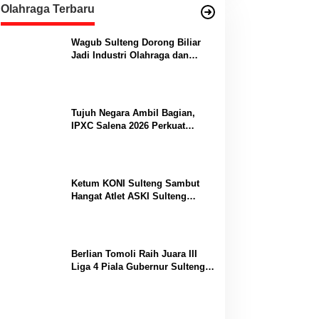
Olahraga Terbaru
Wagub Sulteng Dorong Biliar
Jadi Industri Olahraga dan
Lumbung Prestasi
Tujuh Negara Ambil Bagian,
IPXC Salena 2026 Perkuat
Posisi Sulteng di Kancah
Paralayang Internasional
Ketum KONI Sulteng Sambut
Hangat Atlet ASKI Sulteng
Peraih Dua Emas Kejurnas
Berlian Tomoli Raih Juara III
Liga 4 Piala Gubernur Sulteng
Usai Tumbangkan AKL 88