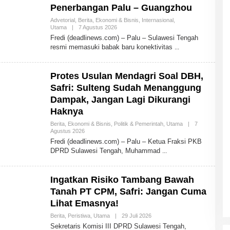
Penerbangan Palu – Guangzhou
Advetorial
,
Berita
,
Ekonomi & Bisnis
,
Internasional
,
Utama
|
7 Agustus 2026
O
L
Fredi (deadlinews.com) – Palu – Sulawesi Tengah
E
resmi memasuki babak baru konektivitas
H
A
D
M
Protes Usulan Mendagri Soal DBH,
I
N
Safri: Sulteng Sudah Menanggung
Dampak, Jangan Lagi Dikurangi
Haknya
Berita
,
Ekonomi & Bisnis
,
Politik & Pemerintah
,
Utama
|
7
Agustus 2026
O
L
Fredi (deadlinews.com) – Palu – Ketua Fraksi PKB
E
DPRD Sulawesi Tengah, Muhammad
H
A
D
M
Ingatkan Risiko Tambang Bawah
I
N
Tanah PT CPM, Safri: Jangan Cuma
Lihat Emasnya!
Berita
,
Peristiwa
,
Utama
|
29 Juli 2026
O
L
Sekretaris Komisi III DPRD Sulawesi Tengah,