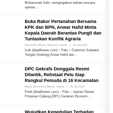
E
Muhammad Safri, mengingatkan bahwa rencana
H
operasi
A
D
M
I
Buka Rakor Pertanahan Bersama
N
KPK dan BPN, Anwar Hafid Minta
Kepala Daerah Berantas Pungli dan
Tuntaskan Konflik Agraria
Advetorial
,
Berita
,
Nasional
,
Utama
|
29 Juli 2026
O
L
Icah (deadlinews.com) – Palu – Gubernur Sulawesi
E
Tengah (Sulteng) Anwar Hafid dan
H
A
D
M
DPC Gekrafs Donggala Resmi
I
N
Dilantik, Rehstaat Pelu Siap
Rangkul Pemuda di 16 Kecamatan
Berita
,
Ekonomi & Bisnis
,
Utama
|
28 Juli 2026
O
L
Fredi (deadlinews.com) – Palu – Jajaran Dewan
E
Pimpinan Cabang (DPC) Gerakan Ekonomi
H
A
D
M
Wujudkan Kepedulian Terhadap
I