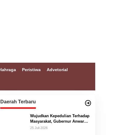
lahraga
Peristiwa
Advetorial
Daerah Terbaru
Wujudkan Kepedulian Terhadap
Masyarakat, Gubernur Anwar
Hafid Bangun Jembatan
25 Juli 2026
Gantung Masungkang dengan