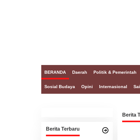
BERANDA
Daerah
Politik & Pemerintah
Sosial Budaya
Opini
Internasional
Sa
Berita 
Berita Terbaru
d
e
a