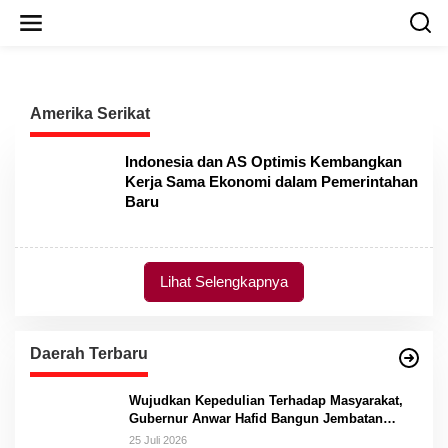
L
e
w
a
t
i
Amerika Serikat
k
e
k
Indonesia dan AS Optimis Kembangkan
o
Kerja Sama Ekonomi dalam Pemerintahan
n
Baru
t
e
n
Lihat Selengkapnya
Daerah Terbaru
Wujudkan Kepedulian Terhadap Masyarakat,
Gubernur Anwar Hafid Bangun Jembatan
Gantung Masungkang dengan Dana Pribadi
25 Juli 2026