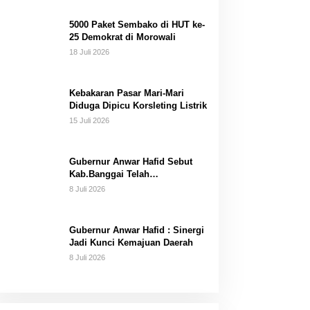
Dana Pribadi
5000 Paket Sembako di HUT ke-
25 Demokrat di Morowali
18 Juli 2026
Kebakaran Pasar Mari-Mari
Diduga Dipicu Korsleting Listrik
15 Juli 2026
Gubernur Anwar Hafid Sebut
Kab.Banggai Telah
“Melahirkan” Generasi…
8 Juli 2026
Gubernur Anwar Hafid : Sinergi
Jadi Kunci Kemajuan Daerah
8 Juli 2026