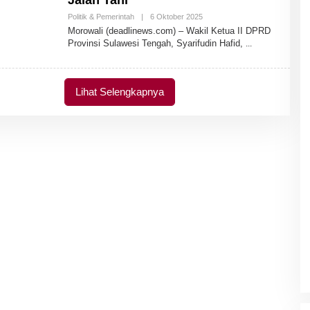
Jalan Tani
Politik & Pemerintah
|
6 Oktober 2025
O
L
Morowali (deadlinews.com) – Wakil Ketua II DPRD
E
Provinsi Sulawesi Tengah, Syarifudin Hafid,
H
A
D
M
I
Lihat Selengkapnya
N