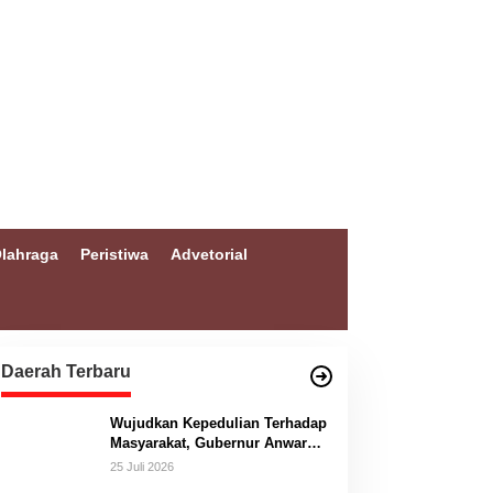
lahraga
Peristiwa
Advetorial
Daerah Terbaru
Wujudkan Kepedulian Terhadap
Masyarakat, Gubernur Anwar
Hafid Bangun Jembatan
25 Juli 2026
Gantung Masungkang dengan