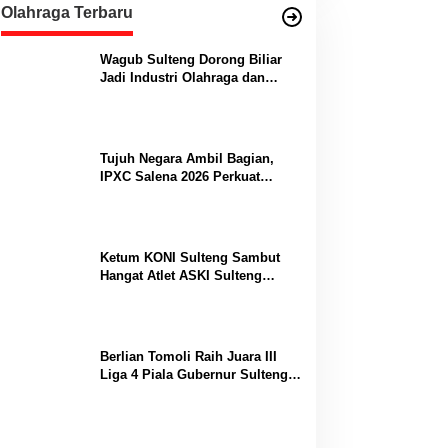
Olahraga Terbaru
Wagub Sulteng Dorong Biliar
Jadi Industri Olahraga dan
Lumbung Prestasi
Tujuh Negara Ambil Bagian,
IPXC Salena 2026 Perkuat
Posisi Sulteng di Kancah
Paralayang Internasional
Ketum KONI Sulteng Sambut
Hangat Atlet ASKI Sulteng
Peraih Dua Emas Kejurnas
Berlian Tomoli Raih Juara III
Liga 4 Piala Gubernur Sulteng
Usai Tumbangkan AKL 88