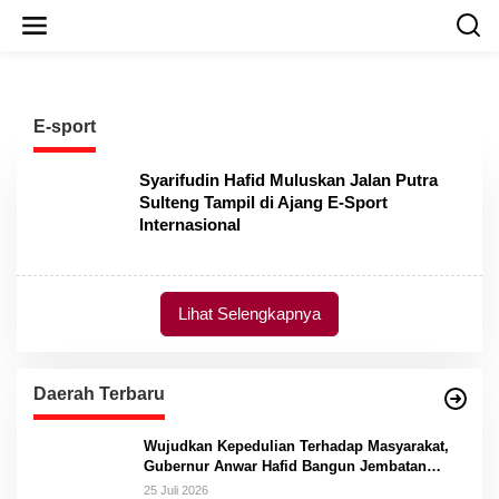
L
e
w
a
t
i
E-sport
k
e
k
Syarifudin Hafid Muluskan Jalan Putra
o
Sulteng Tampil di Ajang E-Sport
n
Internasional
t
e
n
Lihat Selengkapnya
Daerah Terbaru
Wujudkan Kepedulian Terhadap Masyarakat,
Gubernur Anwar Hafid Bangun Jembatan
Gantung Masungkang dengan Dana Pribadi
25 Juli 2026