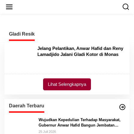
L
e
w
a
t
i
Gladi Resik
k
e
k
Jelang Pelantikan, Anwar Hafid dan Reny
o
Lamadjido Jalani Gladi Kotor di Monas
n
t
e
n
Lihat Selengkapnya
Daerah Terbaru
Wujudkan Kepedulian Terhadap Masyarakat,
Gubernur Anwar Hafid Bangun Jembatan
Gantung Masungkang dengan Dana Pribadi
25 Juli 2026