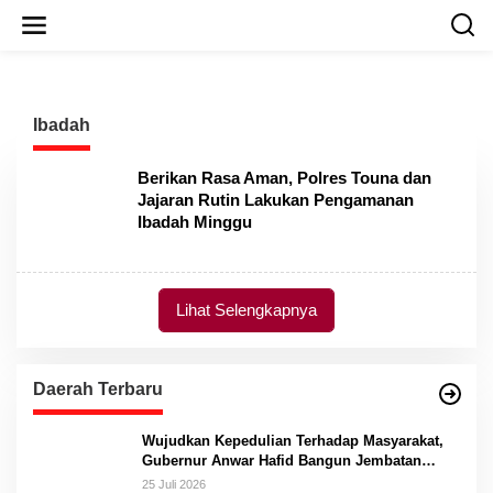
L
e
w
a
t
i
Ibadah
k
e
k
Berikan Rasa Aman, Polres Touna dan
o
Jajaran Rutin Lakukan Pengamanan
n
Ibadah Minggu
t
e
n
Lihat Selengkapnya
Daerah Terbaru
Wujudkan Kepedulian Terhadap Masyarakat,
Gubernur Anwar Hafid Bangun Jembatan
Gantung Masungkang dengan Dana Pribadi
25 Juli 2026