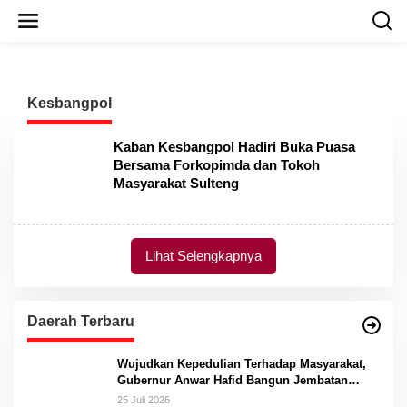
L
e
w
a
t
i
Kesbangpol
k
e
k
Kaban Kesbangpol Hadiri Buka Puasa
o
Bersama Forkopimda dan Tokoh
n
Masyarakat Sulteng
t
e
n
Lihat Selengkapnya
Daerah Terbaru
Wujudkan Kepedulian Terhadap Masyarakat,
Gubernur Anwar Hafid Bangun Jembatan
Gantung Masungkang dengan Dana Pribadi
25 Juli 2026