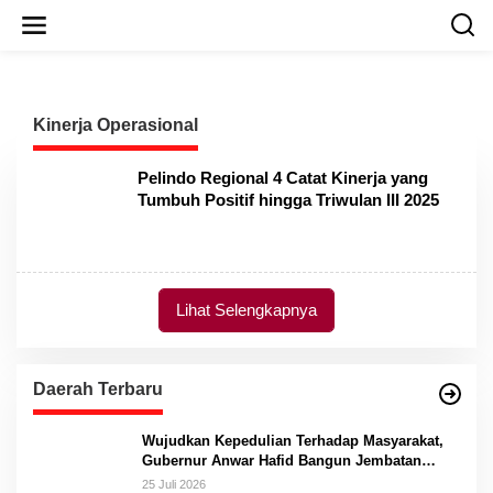
L
e
w
a
t
i
Kinerja Operasional
k
e
k
Pelindo Regional 4 Catat Kinerja yang
o
Tumbuh Positif hingga Triwulan III 2025
n
t
e
n
Lihat Selengkapnya
Daerah Terbaru
Wujudkan Kepedulian Terhadap Masyarakat,
Gubernur Anwar Hafid Bangun Jembatan
Gantung Masungkang dengan Dana Pribadi
25 Juli 2026