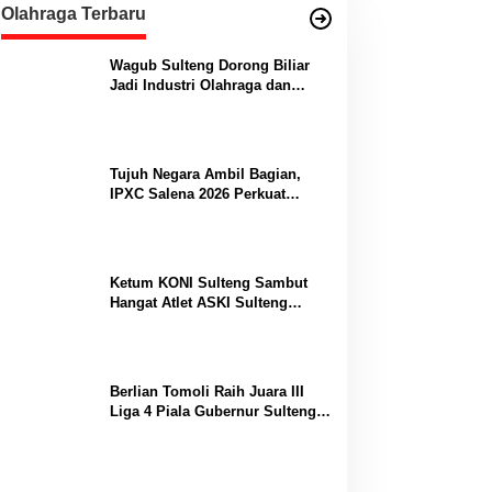
Olahraga Terbaru
Wagub Sulteng Dorong Biliar
Jadi Industri Olahraga dan
Lumbung Prestasi
Tujuh Negara Ambil Bagian,
IPXC Salena 2026 Perkuat
Posisi Sulteng di Kancah
Paralayang Internasional
Ketum KONI Sulteng Sambut
Hangat Atlet ASKI Sulteng
Peraih Dua Emas Kejurnas
Berlian Tomoli Raih Juara III
Liga 4 Piala Gubernur Sulteng
Usai Tumbangkan AKL 88