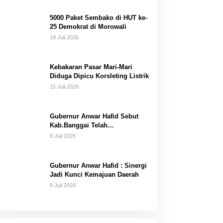
Dana Pribadi
5000 Paket Sembako di HUT ke-
25 Demokrat di Morowali
18 Juli 2026
Kebakaran Pasar Mari-Mari
Diduga Dipicu Korsleting Listrik
15 Juli 2026
Gubernur Anwar Hafid Sebut
Kab.Banggai Telah
“Melahirkan” Generasi…
8 Juli 2026
Gubernur Anwar Hafid : Sinergi
Jadi Kunci Kemajuan Daerah
8 Juli 2026