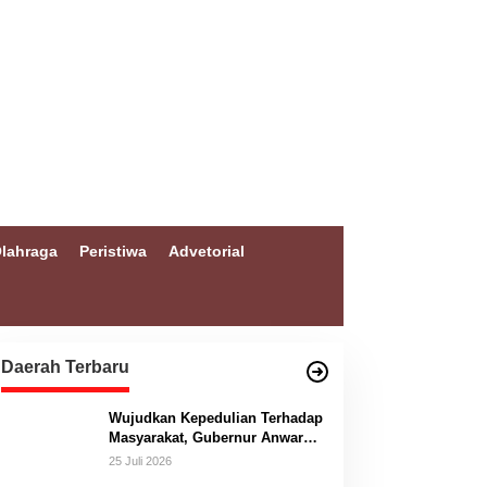
lahraga
Peristiwa
Advetorial
Daerah Terbaru
Wujudkan Kepedulian Terhadap
Masyarakat, Gubernur Anwar
Hafid Bangun Jembatan
25 Juli 2026
Gantung Masungkang dengan