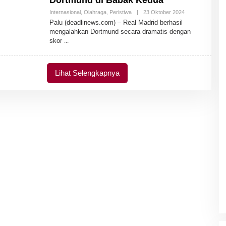
Dortmund di Babak Kedua
Internasional
,
Olahraga
,
Peristiwa
|
23 Oktober 2024
O
L
Palu (deadlinews.com) – Real Madrid berhasil
E
mengalahkan Dortmund secara dramatis dengan
H
skor
A
D
M
I
N
Lihat Selengkapnya