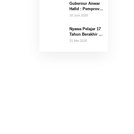
Gubernur Anwar
di 16 Kecamatan
Hafid : Pemprov
Hanya Terima
16 Juni 2026
Hibah Aset
Nyawa Pelajar 17
Tahun Berakhir Di
Tali Gantungan
31 Mei 2026