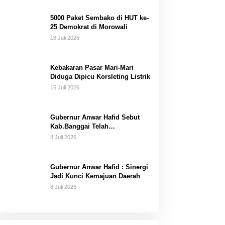
Dana Pribadi
5000 Paket Sembako di HUT ke-
25 Demokrat di Morowali
18 Juli 2026
Kebakaran Pasar Mari-Mari
Diduga Dipicu Korsleting Listrik
15 Juli 2026
Gubernur Anwar Hafid Sebut
Kab.Banggai Telah
“Melahirkan” Generasi…
8 Juli 2026
Gubernur Anwar Hafid : Sinergi
Jadi Kunci Kemajuan Daerah
8 Juli 2026