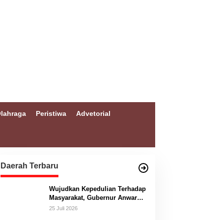
lahraga
Peristiwa
Advetorial
Daerah Terbaru
Wujudkan Kepedulian Terhadap
Masyarakat, Gubernur Anwar
Hafid Bangun Jembatan
25 Juli 2026
Gantung Masungkang dengan