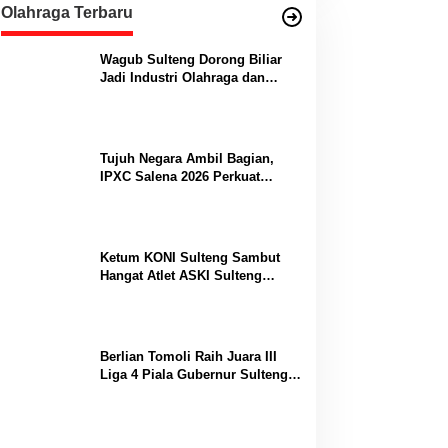
Olahraga Terbaru
Wagub Sulteng Dorong Biliar
Jadi Industri Olahraga dan
Lumbung Prestasi
Tujuh Negara Ambil Bagian,
IPXC Salena 2026 Perkuat
Posisi Sulteng di Kancah
Paralayang Internasional
Ketum KONI Sulteng Sambut
Hangat Atlet ASKI Sulteng
Peraih Dua Emas Kejurnas
Berlian Tomoli Raih Juara III
Liga 4 Piala Gubernur Sulteng
Usai Tumbangkan AKL 88