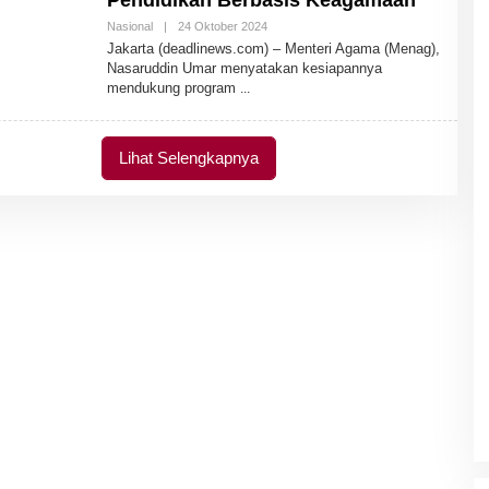
Pendidikan Berbasis Keagamaan
Nasional
|
24 Oktober 2024
O
L
Jakarta (deadlinews.com) – Menteri Agama (Menag),
E
Nasaruddin Umar menyatakan kesiapannya
H
mendukung program
A
D
M
I
N
Lihat Selengkapnya