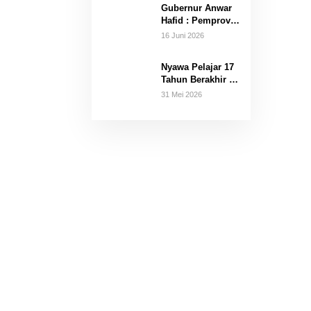
Gubernur Anwar
di 16 Kecamatan
Hafid : Pemprov
Hanya Terima
16 Juni 2026
Hibah Aset
Nyawa Pelajar 17
Tahun Berakhir Di
Tali Gantungan
31 Mei 2026