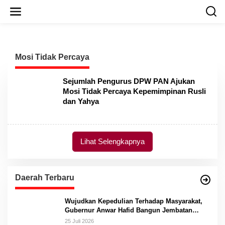
L
e
w
a
t
i
Mosi Tidak Percaya
k
e
k
Sejumlah Pengurus DPW PAN Ajukan
o
Mosi Tidak Percaya Kepemimpinan Rusli
n
dan Yahya
t
e
n
Lihat Selengkapnya
Daerah Terbaru
Wujudkan Kepedulian Terhadap Masyarakat,
Gubernur Anwar Hafid Bangun Jembatan
Gantung Masungkang dengan Dana Pribadi
25 Juli 2026