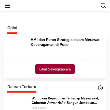
L
e
w
a
t
i
Opini
k
e
k
HMI dan Peran Strategis dalam Merawat
o
Keberagaman di Poso
n
t
e
n
Lihat Selengkapnya
Daerah Terbaru
Wujudkan Kepedulian Terhadap Masyarakat,
Gubernur Anwar Hafid Bangun Jembatan
Gantung Masungkang dengan Dana Pribadi
25 Juli 2026