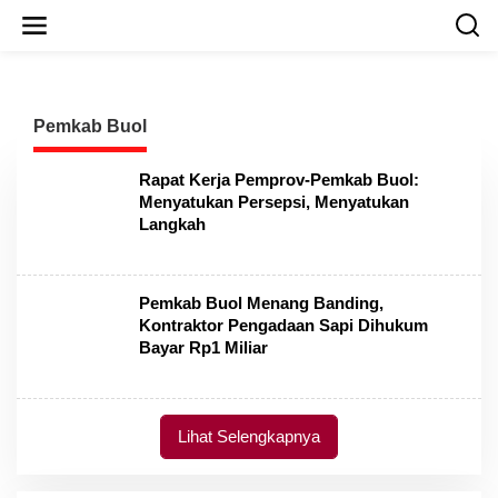
L
e
w
a
t
i
Pemkab Buol
k
e
k
Rapat Kerja Pemprov-Pemkab Buol:
o
Menyatukan Persepsi, Menyatukan
n
Langkah
t
e
n
Pemkab Buol Menang Banding,
Kontraktor Pengadaan Sapi Dihukum
Bayar Rp1 Miliar
Lihat Selengkapnya