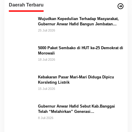
Daerah Terbaru
Wujudkan Kepedulian Terhadap Masyarakat,
Gubernur Anwar Hafid Bangun Jembatan
Gantung Masungkang dengan Dana Pribadi
25 Juli 2026
5000 Paket Sembako di HUT ke-25 Demokrat di
Morowali
18 Juli 2026
Kebakaran Pasar Mari-Mari Diduga Dipicu
Korsleting Listrik
15 Juli 2026
Gubernur Anwar Hafid Sebut Kab.Banggai
Telah “Melahirkan” Generasi…
8 Juli 2026