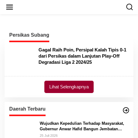
L
e
w
a
t
i
Persikas Subang
k
e
k
Gagal Raih Poin, Persipal Kalah Tipis 0-1
o
dari Persikas dalam Lanjutan Play-Off
n
Degradasi Liga 2 2024/25
t
e
n
Lihat Selengkapnya
Daerah Terbaru
Wujudkan Kepedulian Terhadap Masyarakat,
Gubernur Anwar Hafid Bangun Jembatan
Gantung Masungkang dengan Dana Pribadi
25 Juli 2026