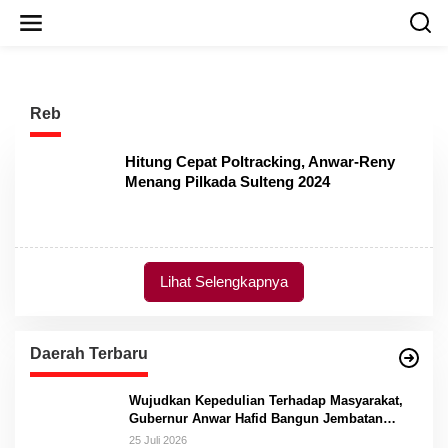
L
e
w
a
t
i
Reb
k
e
k
Hitung Cepat Poltracking, Anwar-Reny
o
Menang Pilkada Sulteng 2024
n
t
e
n
Lihat Selengkapnya
Daerah Terbaru
Wujudkan Kepedulian Terhadap Masyarakat,
Gubernur Anwar Hafid Bangun Jembatan
Gantung Masungkang dengan Dana Pribadi
25 Juli 2026