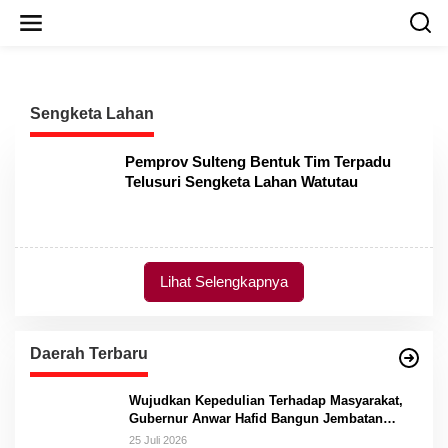
L
e
w
a
t
i
Sengketa Lahan
k
e
k
Pemprov Sulteng Bentuk Tim Terpadu
o
Telusuri Sengketa Lahan Watutau
n
t
e
n
Lihat Selengkapnya
Daerah Terbaru
Wujudkan Kepedulian Terhadap Masyarakat,
Gubernur Anwar Hafid Bangun Jembatan
Gantung Masungkang dengan Dana Pribadi
25 Juli 2026