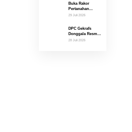
Buka Rakor
Emasnya!
Pertanahan
Bersama KPK dan
29 Juli 2026
BPN, Anwar Hafid
Minta Kepala
DPC Gekrafs
Daerah Berantas
Donggala Resmi
Pungli dan
Dilantik, Rehstaat
Tuntaskan Konflik
28 Juli 2026
Pelu Siap
Agraria
Rangkul Pemuda
di 16 Kecamatan