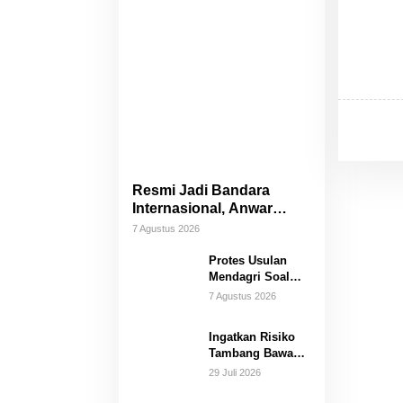
Resmi Jadi Bandara
Internasional, Anwar
Hafid Resmikan
7 Agustus 2026
Penerbangan Palu –
Protes Usulan
Guangzhou
Mendagri Soal
DBH, Safri:
7 Agustus 2026
Sulteng Sudah
Menanggung
Ingatkan Risiko
Dampak, Jangan
Tambang Bawah
Lagi Dikurangi
Tanah PT CPM,
Haknya
29 Juli 2026
Safri: Jangan
Cuma Lihat