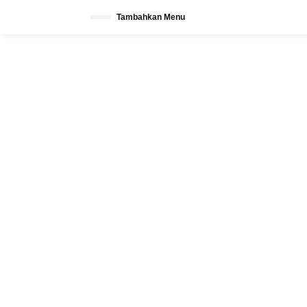
L
Tambahkan Menu
e
w
a
t
i
k
e
k
o
n
t
e
n