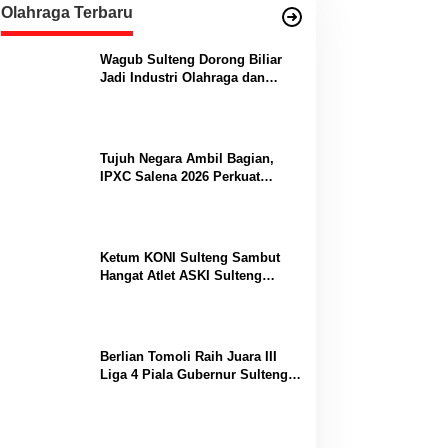
Olahraga Terbaru
Wagub Sulteng Dorong Biliar
Jadi Industri Olahraga dan
Lumbung Prestasi
Tujuh Negara Ambil Bagian,
IPXC Salena 2026 Perkuat
Posisi Sulteng di Kancah
Paralayang Internasional
Ketum KONI Sulteng Sambut
Hangat Atlet ASKI Sulteng
Peraih Dua Emas Kejurnas
Berlian Tomoli Raih Juara III
Liga 4 Piala Gubernur Sulteng
Usai Tumbangkan AKL 88