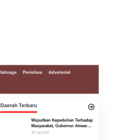
lahraga
Peristiwa
Advetorial
Daerah Terbaru
Wujudkan Kepedulian Terhadap
Masyarakat, Gubernur Anwar
Hafid Bangun Jembatan
25 Juli 2026
Gantung Masungkang dengan