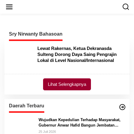
L
e
w
a
t
i
Sry Nirwanty Bahasoan
k
e
k
Lewat Rakernas, Ketua Dekranasda
o
Sulteng Dorong Daya Saing Pengrajin
n
Lokal di Level Nasional/Internasional
t
e
n
Lihat Selengkapnya
Daerah Terbaru
Wujudkan Kepedulian Terhadap Masyarakat,
Gubernur Anwar Hafid Bangun Jembatan
Gantung Masungkang dengan Dana Pribadi
25 Juli 2026