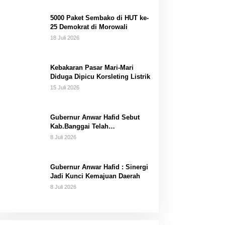
Dana Pribadi
5000 Paket Sembako di HUT ke-
25 Demokrat di Morowali
18 Juli 2026
Kebakaran Pasar Mari-Mari
Diduga Dipicu Korsleting Listrik
15 Juli 2026
Gubernur Anwar Hafid Sebut
Kab.Banggai Telah
“Melahirkan” Generasi…
8 Juli 2026
Gubernur Anwar Hafid : Sinergi
Jadi Kunci Kemajuan Daerah
8 Juli 2026