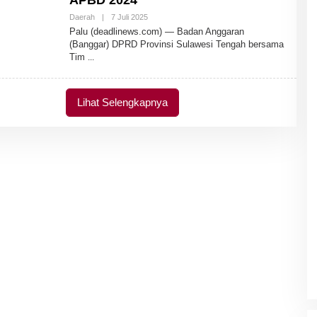
APBD 2024
Daerah
|
7 Juli 2025
O
L
Palu (deadlinews.com) — Badan Anggaran
E
(Banggar) DPRD Provinsi Sulawesi Tengah bersama
H
Tim
A
D
M
I
N
Lihat Selengkapnya