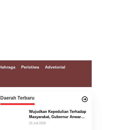
lahraga
Peristiwa
Advetorial
Daerah Terbaru
Wujudkan Kepedulian Terhadap
Masyarakat, Gubernur Anwar
Hafid Bangun Jembatan
25 Juli 2026
Gantung Masungkang dengan