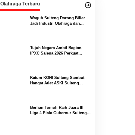
Olahraga Terbaru
Wagub Sulteng Dorong Biliar
Jadi Industri Olahraga dan
Lumbung Prestasi
Tujuh Negara Ambil Bagian,
IPXC Salena 2026 Perkuat
Posisi Sulteng di Kancah
Paralayang Internasional
Ketum KONI Sulteng Sambut
Hangat Atlet ASKI Sulteng
Peraih Dua Emas Kejurnas
Berlian Tomoli Raih Juara III
Liga 4 Piala Gubernur Sulteng
Usai Tumbangkan AKL 88