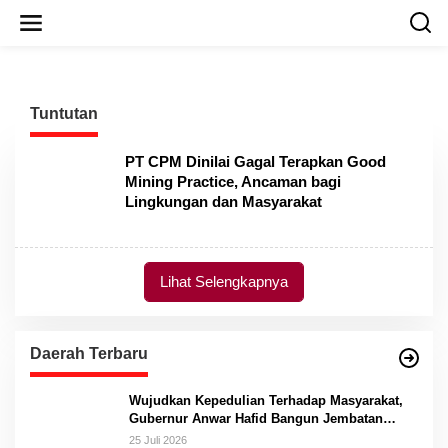
L
e
w
a
t
i
Tuntutan
k
e
k
PT CPM Dinilai Gagal Terapkan Good
o
Mining Practice, Ancaman bagi
n
Lingkungan dan Masyarakat
t
e
n
Lihat Selengkapnya
Daerah Terbaru
Wujudkan Kepedulian Terhadap Masyarakat,
Gubernur Anwar Hafid Bangun Jembatan
Gantung Masungkang dengan Dana Pribadi
25 Juli 2026