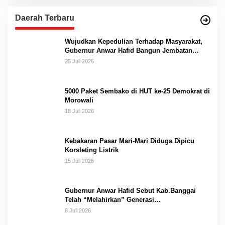
Daerah Terbaru
Wujudkan Kepedulian Terhadap Masyarakat,
Gubernur Anwar Hafid Bangun Jembatan
Gantung Masungkang dengan Dana Pribadi
25 Juli 2026
5000 Paket Sembako di HUT ke-25 Demokrat di
Morowali
18 Juli 2026
Kebakaran Pasar Mari-Mari Diduga Dipicu
Korsleting Listrik
15 Juli 2026
Gubernur Anwar Hafid Sebut Kab.Banggai
Telah “Melahirkan” Generasi…
8 Juli 2026