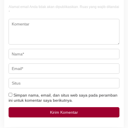
i
Alamat email Anda tidak akan dipublikasikan.
Ruas yang wajib ditandai
*
p
o
s
Simpan nama, email, dan situs web saya pada peramban
ini untuk komentar saya berikutnya.