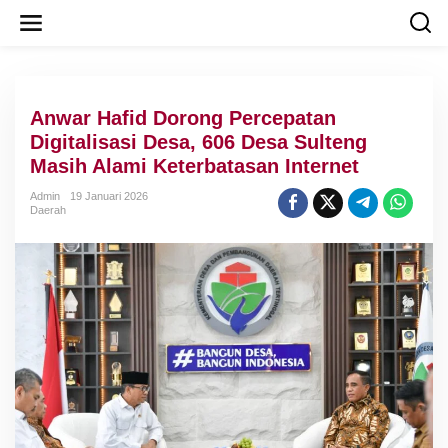
L
e
w
a
t
i
Anwar Hafid Dorong Percepatan
k
e
Digitalisasi Desa, 606 Desa Sulteng
k
Masih Alami Keterbatasan Internet
o
n
Admin
19 Januari 2026
t
Daerah
e
n