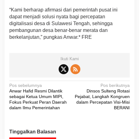
“Kami berharap afirmasi dari pemerintah pusat ini
dapat menjadi solusi nyata bagi percepatan
digitalisasi desa di Sulawesi Tengah, sehingga
pembangunan desa benar-benar merata dan
berkelanjutan,” pungkas Anwar.* FRE
Ikuti Kami
N
Pos sebelumnya
Pos berikutnya
Anwar Hafid Resmi Dilantik
Dinsos Sulteng Rotasi
a
sebagai Ketua Umum MIPI,
Pejabat, Langkah Kongruen
v
Fokus Perkuat Peran Daerah
dalam Percepatan Visi-Misi
dalam Ilmu Pemerintahan
BERANI
i
g
a
Tinggalkan Balasan
s