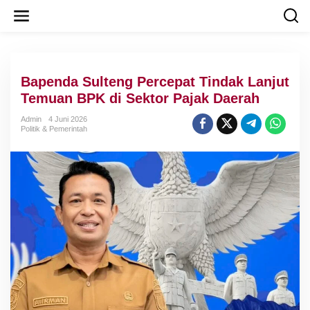
L
e
w
a
t
i
Bapenda Sulteng Percepat Tindak Lanjut
k
e
Temuan BPK di Sektor Pajak Daerah
k
o
Admin
4 Juni 2026
Politik & Pemerintah
n
t
e
n