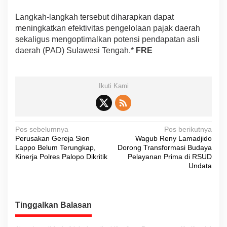
Langkah-langkah tersebut diharapkan dapat
meningkatkan efektivitas pengelolaan pajak daerah
sekaligus mengoptimalkan potensi pendapatan asli
daerah (PAD) Sulawesi Tengah.*
FRE
Ikuti Kami
N
Pos sebelumnya
Pos berikutnya
Perusakan Gereja Sion
Wagub Reny Lamadjido
a
Lappo Belum Terungkap,
Dorong Transformasi Budaya
v
Kinerja Polres Palopo Dikritik
Pelayanan Prima di RSUD
Undata
i
g
a
Tinggalkan Balasan
s