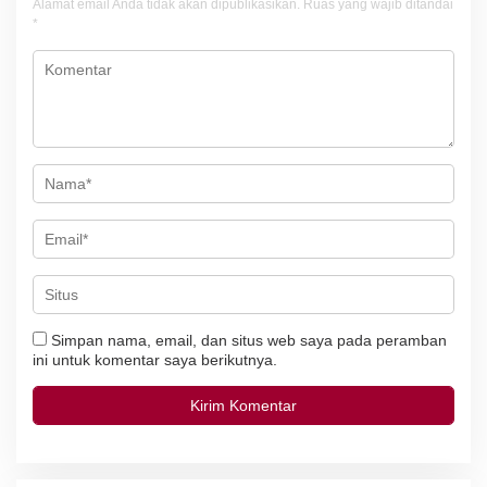
i
Alamat email Anda tidak akan dipublikasikan.
Ruas yang wajib ditandai
*
p
o
s
Simpan nama, email, dan situs web saya pada peramban
ini untuk komentar saya berikutnya.