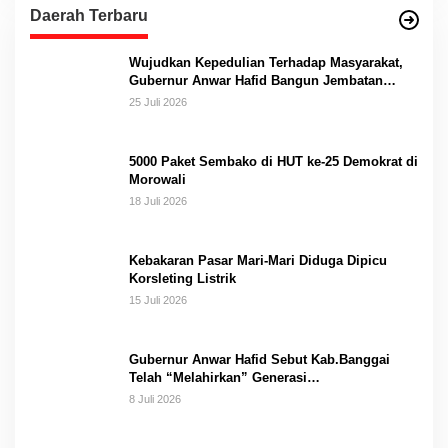
Daerah Terbaru
Wujudkan Kepedulian Terhadap Masyarakat,
Gubernur Anwar Hafid Bangun Jembatan
Gantung Masungkang dengan Dana Pribadi
25 Juli 2026
5000 Paket Sembako di HUT ke-25 Demokrat di
Morowali
18 Juli 2026
Kebakaran Pasar Mari-Mari Diduga Dipicu
Korsleting Listrik
15 Juli 2026
Gubernur Anwar Hafid Sebut Kab.Banggai
Telah “Melahirkan” Generasi…
8 Juli 2026