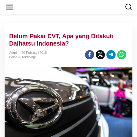
L
e
w
a
t
i
Belum Pakai CVT, Apa yang Ditakuti
k
e
Daihatsu Indonesia?
k
o
Admin
20 Februari 2018
Sains & Teknologi
n
t
e
n