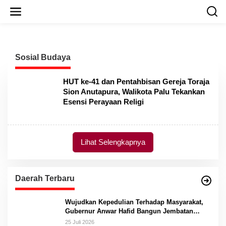
L
e
w
a
t
i
Sosial Budaya
k
e
k
HUT ke-41 dan Pentahbisan Gereja Toraja
o
Sion Anutapura, Walikota Palu Tekankan
n
Esensi Perayaan Religi
t
e
n
Lihat Selengkapnya
Daerah Terbaru
Wujudkan Kepedulian Terhadap Masyarakat,
Gubernur Anwar Hafid Bangun Jembatan
Gantung Masungkang dengan Dana Pribadi
25 Juli 2026