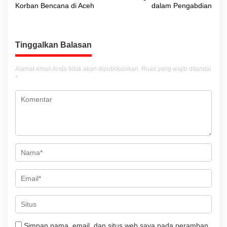
Korban Bencana di Aceh
dalam Pengabdian
i
g
a
Tinggalkan Balasan
s
i
Alamat email Anda tidak akan dipublikasikan.
Ruas yang wajib ditandai
*
p
o
s
Simpan nama, email, dan situs web saya pada peramban