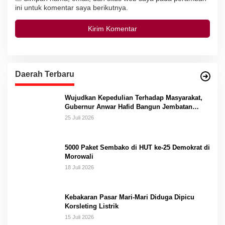
ini untuk komentar saya berikutnya.
Daerah Terbaru
Wujudkan Kepedulian Terhadap Masyarakat,
Gubernur Anwar Hafid Bangun Jembatan
Gantung Masungkang dengan Dana Pribadi
25 Juli 2026
5000 Paket Sembako di HUT ke-25 Demokrat di
Morowali
18 Juli 2026
Kebakaran Pasar Mari-Mari Diduga Dipicu
Korsleting Listrik
15 Juli 2026