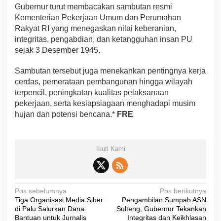
Gubernur turut membacakan sambutan resmi
Kementerian Pekerjaan Umum dan Perumahan
Rakyat RI yang menegaskan nilai keberanian,
integritas, pengabdian, dan ketangguhan insan PU
sejak 3 Desember 1945.
Sambutan tersebut juga menekankan pentingnya kerja
cerdas, pemerataan pembangunan hingga wilayah
terpencil, peningkatan kualitas pelaksanaan
pekerjaan, serta kesiapsiagaan menghadapi musim
hujan dan potensi bencana.*
FRE
Ikuti Kami
N
Pos sebelumnya
Pos berikutnya
Tiga Organisasi Media Siber
Pengambilan Sumpah ASN
a
di Palu Salurkan Dana
Sulteng, Gubernur Tekankan
v
Bantuan untuk Jurnalis
Integritas dan Keikhlasan