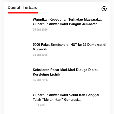
Daerah Terbaru
Wujudkan Kepedulian Terhadap Masyarakat,
Gubernur Anwar Hafid Bangun Jembatan
Gantung Masungkang dengan Dana Pribadi
25 Juli 2026
5000 Paket Sembako di HUT ke-25 Demokrat di
Morowali
18 Juli 2026
Kebakaran Pasar Mari-Mari Diduga Dipicu
Korsleting Listrik
15 Juli 2026
Gubernur Anwar Hafid Sebut Kab.Banggai
Telah “Melahirkan” Generasi…
8 Juli 2026