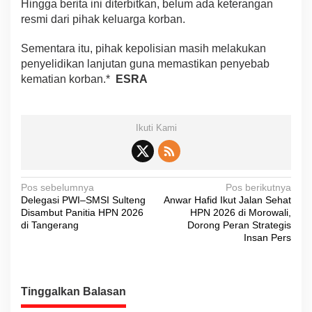
Hingga berita ini diterbitkan, belum ada keterangan
resmi dari pihak keluarga korban.
Sementara itu, pihak kepolisian masih melakukan
penyelidikan lanjutan guna memastikan penyebab
kematian korban.*
ESRA
Ikuti Kami
N
Pos sebelumnya
Pos berikutnya
Delegasi PWI–SMSI Sulteng
Anwar Hafid Ikut Jalan Sehat
a
Disambut Panitia HPN 2026
HPN 2026 di Morowali,
v
di Tangerang
Dorong Peran Strategis
Insan Pers
i
g
a
Tinggalkan Balasan
s