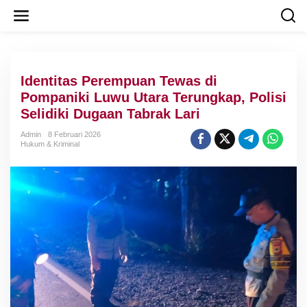
L
e
w
a
t
i
Identitas Perempuan Tewas di
k
e
Pompaniki Luwu Utara Terungkap, Polisi
k
Selidiki Dugaan Tabrak Lari
o
n
Admin
8 Februari 2026
t
Hukum & Kriminal
e
n