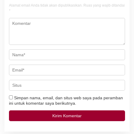
i
Alamat email Anda tidak akan dipublikasikan.
Ruas yang wajib ditandai
*
p
o
s
Simpan nama, email, dan situs web saya pada peramban
ini untuk komentar saya berikutnya.