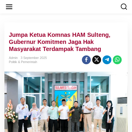
L
e
w
a
t
i
Jumpa Ketua Komnas HAM Sulteng,
k
e
Gubernur Komitmen Jaga Hak
k
Masyarakat Terdampak Tambang
o
n
Admin
3 September 2025
t
Politik & Pemerintah
e
n