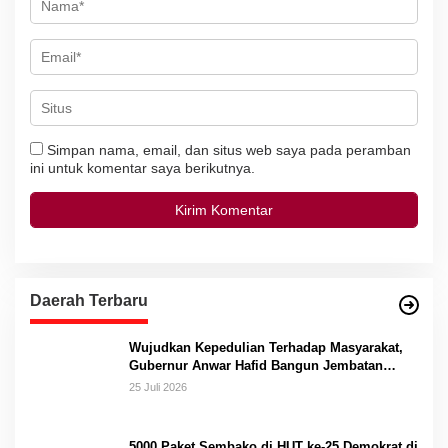
Simpan nama, email, dan situs web saya pada peramban
ini untuk komentar saya berikutnya.
Daerah Terbaru
Wujudkan Kepedulian Terhadap Masyarakat,
Gubernur Anwar Hafid Bangun Jembatan
Gantung Masungkang dengan Dana Pribadi
25 Juli 2026
5000 Paket Sembako di HUT ke-25 Demokrat di