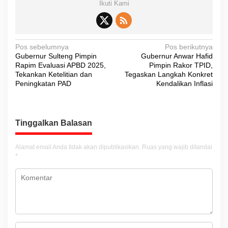
Ikuti Kami
N
Pos sebelumnya
Pos berikutnya
Gubernur Sulteng Pimpin
Gubernur Anwar Hafid
a
Rapim Evaluasi APBD 2025,
Pimpin Rakor TPID,
v
Tekankan Ketelitian dan
Tegaskan Langkah Konkret
Peningkatan PAD
Kendalikan Inflasi
i
g
a
Tinggalkan Balasan
s
i
Alamat email Anda tidak akan dipublikasikan.
Ruas yang wajib ditandai
*
p
o
s