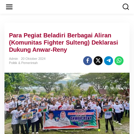
L
e
w
a
t
i
Para Pegiat Beladiri Berbagai Aliran
k
e
(Komunitas Fighter Sulteng) Deklarasi
k
Dukung Anwar-Reny
o
n
Admin
20 Oktober 2024
t
Politik & Pemerintah
e
n