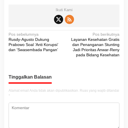
Ikuti Kami
N
Pos sebelumnya
Pos berikutnya
Rusdy-Agusto Dukung
Layanan Kesehatan Gratis
a
Prabowo Soal ‘Anti Korupsi’
dan Penanganan Stunting
v
dan ‘Swasembada Pangan’
Jadi Prioritas Anwar-Reny
pada Bidang Kesehatan
i
g
a
Tinggalkan Balasan
s
i
Alamat email Anda tidak akan dipublikasikan.
Ruas yang wajib ditandai
*
p
o
s