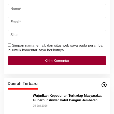
Simpan nama, email, dan situs web saya pada peramban
ini untuk komentar saya berikutnya.
Daerah Terbaru
Wujudkan Kepedulian Terhadap Masyarakat,
Gubernur Anwar Hafid Bangun Jembatan
Gantung Masungkang dengan Dana Pribadi
25 Juli 2026