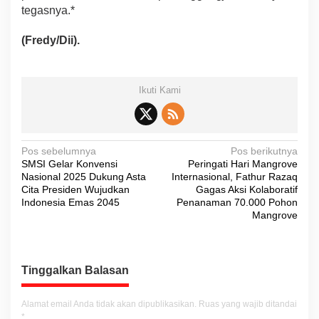
tegasnya.*
(Fredy/Dii).
Ikuti Kami
N
Pos sebelumnya
Pos berikutnya
SMSI Gelar Konvensi
Peringati Hari Mangrove
a
Nasional 2025 Dukung Asta
Internasional, Fathur Razaq
v
Cita Presiden Wujudkan
Gagas Aksi Kolaboratif
Indonesia Emas 2045
Penanaman 70.000 Pohon
i
Mangrove
g
a
s
Tinggalkan Balasan
i
Alamat email Anda tidak akan dipublikasikan.
Ruas yang wajib ditandai
p
*