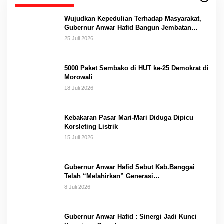
Wujudkan Kepedulian Terhadap Masyarakat,
Gubernur Anwar Hafid Bangun Jembatan
Gantung Masungkang dengan Dana Pribadi
25 Juli 2026
5000 Paket Sembako di HUT ke-25 Demokrat di
Morowali
18 Juli 2026
Kebakaran Pasar Mari-Mari Diduga Dipicu
Korsleting Listrik
15 Juli 2026
Gubernur Anwar Hafid Sebut Kab.Banggai
Telah “Melahirkan” Generasi…
8 Juli 2026
Gubernur Anwar Hafid : Sinergi Jadi Kunci