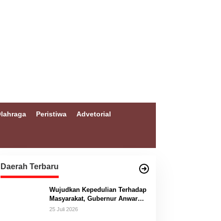
lahraga
Peristiwa
Advetorial
Daerah Terbaru
Wujudkan Kepedulian Terhadap
Masyarakat, Gubernur Anwar
Hafid Bangun Jembatan
25 Juli 2026
Gantung Masungkang dengan