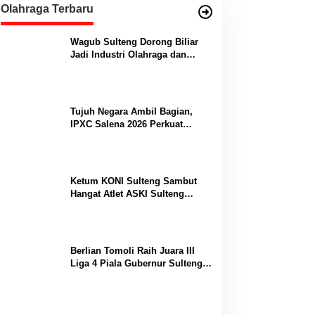
Olahraga Terbaru
Wagub Sulteng Dorong Biliar
Jadi Industri Olahraga dan
Lumbung Prestasi
Tujuh Negara Ambil Bagian,
IPXC Salena 2026 Perkuat
Posisi Sulteng di Kancah
Paralayang Internasional
Ketum KONI Sulteng Sambut
Hangat Atlet ASKI Sulteng
Peraih Dua Emas Kejurnas
Berlian Tomoli Raih Juara III
Liga 4 Piala Gubernur Sulteng
Usai Tumbangkan AKL 88