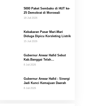
Dana Pribadi
5000 Paket Sembako di HUT ke-
25 Demokrat di Morowali
18 Juli 2026
Kebakaran Pasar Mari-Mari
Diduga Dipicu Korsleting Listrik
15 Juli 2026
Gubernur Anwar Hafid Sebut
Kab.Banggai Telah
“Melahirkan” Generasi…
8 Juli 2026
Gubernur Anwar Hafid : Sinergi
Jadi Kunci Kemajuan Daerah
8 Juli 2026