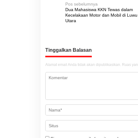
N
Pos sebelumnya
Dua Mahasiswa KKN Tewas dalam
a
Kecelakaan Motor dan Mobil di Luwu
v
Utara
i
g
a
Tinggalkan Balasan
s
i
Alamat email Anda tidak akan dipublikasikan.
Ruas yan
p
o
s