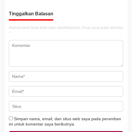
g
a
Tinggalkan Balasan
s
i
Alamat email Anda tidak akan dipublikasikan.
Ruas yang wajib ditandai
*
p
o
s
Simpan nama, email, dan situs web saya pada peramban
ini untuk komentar saya berikutnya.