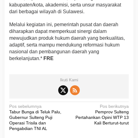
kabupaten/kota, akademisi, serta unsur masyarakat
dari berbagai wilayah di Sulawesi.
Melalui kegiatan ini, pemerintah pusat dan daerah
diharapkan dapat memperkuat sinergi dalam
mewujudkan produk hukum daerah yang berkualitas,
adaptif, serta mampu mendukung reformasi hukum
nasional dan pembangunan daerah yang
berkelanjutan.*
FRE
Ikuti Kami
N
Pos sebelumnya
Pos berikutnya
Tabur Bunga di Teluk Palu,
Pemprov Sulteng
a
Gubernur Sulteng Puji
Pertahankan Opini WTP 13
v
Operasi Trisila dan
Kali Berturut-turut
Pengabdian TNI AL
i