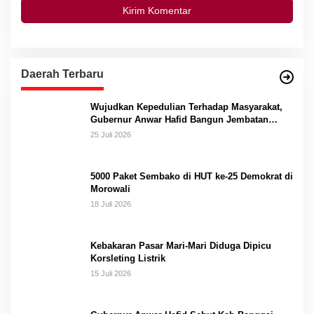
Daerah Terbaru
Wujudkan Kepedulian Terhadap Masyarakat,
Gubernur Anwar Hafid Bangun Jembatan
Gantung Masungkang dengan Dana Pribadi
25 Juli 2026
5000 Paket Sembako di HUT ke-25 Demokrat di
Morowali
18 Juli 2026
Kebakaran Pasar Mari-Mari Diduga Dipicu
Korsleting Listrik
15 Juli 2026