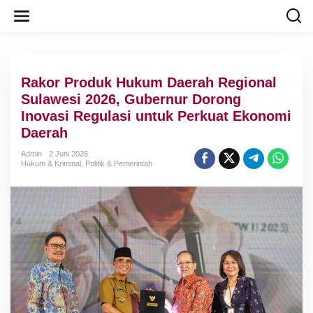
L
e
w
a
t
i
Rakor Produk Hukum Daerah Regional
k
e
Sulawesi 2026, Gubernur Dorong
k
Inovasi Regulasi untuk Perkuat Ekonomi
o
Daerah
n
t
Admin
2 Juni 2026
e
Hukum & Kriminal
,
Politik & Pemerintah
n