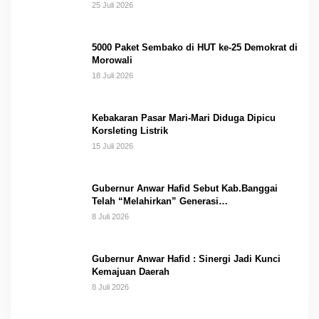
Gantung Masungkang dengan Dana Pribadi
25 Juli 2026
5000 Paket Sembako di HUT ke-25 Demokrat di
Morowali
18 Juli 2026
Kebakaran Pasar Mari-Mari Diduga Dipicu
Korsleting Listrik
15 Juli 2026
Gubernur Anwar Hafid Sebut Kab.Banggai
Telah “Melahirkan” Generasi…
8 Juli 2026
Gubernur Anwar Hafid : Sinergi Jadi Kunci
Kemajuan Daerah
8 Juli 2026