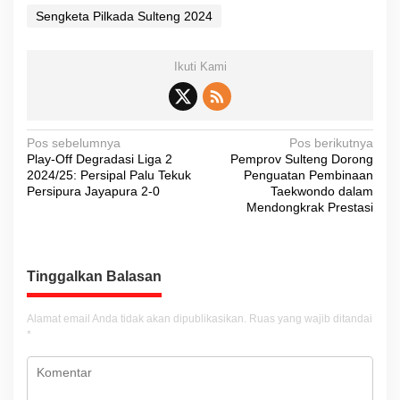
Sengketa Pilkada Sulteng 2024
Ikuti Kami
N
Pos sebelumnya
Pos berikutnya
Play-Off Degradasi Liga 2
Pemprov Sulteng Dorong
a
2024/25: Persipal Palu Tekuk
Penguatan Pembinaan
v
Persipura Jayapura 2-0
Taekwondo dalam
Mendongkrak Prestasi
i
g
a
Tinggalkan Balasan
s
i
Alamat email Anda tidak akan dipublikasikan.
Ruas yang wajib ditandai
*
p
o
s