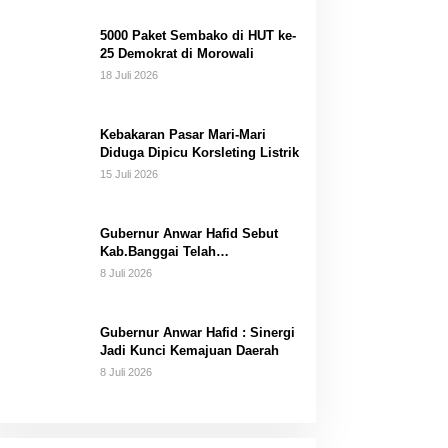
Dana Pribadi
5000 Paket Sembako di HUT ke-
25 Demokrat di Morowali
18 Juli 2026
Kebakaran Pasar Mari-Mari
Diduga Dipicu Korsleting Listrik
15 Juli 2026
Gubernur Anwar Hafid Sebut
Kab.Banggai Telah
“Melahirkan” Generasi…
8 Juli 2026
Gubernur Anwar Hafid : Sinergi
Jadi Kunci Kemajuan Daerah
8 Juli 2026