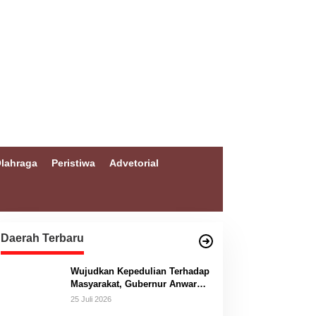
lahraga
Peristiwa
Advetorial
Daerah Terbaru
Wujudkan Kepedulian Terhadap
Masyarakat, Gubernur Anwar
Hafid Bangun Jembatan
25 Juli 2026
Gantung Masungkang dengan