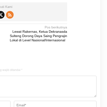
kuti Kami
Pos berikutnya
Lewat Rakernas, Ketua Dekranasda
Sulteng Dorong Daya Saing Pengrajin
Lokal di Level Nasional/Internasional
g wajib ditandai
*