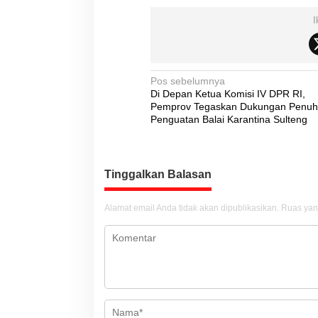
I
N
Pos sebelumnya
Di Depan Ketua Komisi IV DPR RI,
a
Pemprov Tegaskan Dukungan Penuh
v
Penguatan Balai Karantina Sulteng
i
g
Tinggalkan Balasan
a
s
Alamat email Anda tidak akan dipublikasikan.
Ruas yan
i
p
o
s