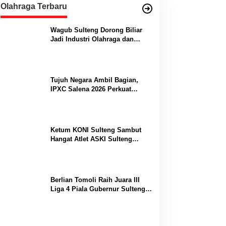
Olahraga Terbaru
Wagub Sulteng Dorong Biliar
Jadi Industri Olahraga dan
Lumbung Prestasi
Tujuh Negara Ambil Bagian,
IPXC Salena 2026 Perkuat
Posisi Sulteng di Kancah
Paralayang Internasional
Ketum KONI Sulteng Sambut
Hangat Atlet ASKI Sulteng
Peraih Dua Emas Kejurnas
Berlian Tomoli Raih Juara III
Liga 4 Piala Gubernur Sulteng
Usai Tumbangkan AKL 88