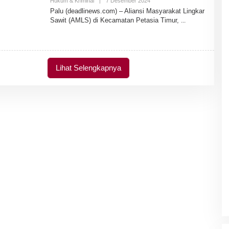
Hukum & Kriminal
|
7 Desember 2024
O
L
Palu (deadlinews.com) – Aliansi Masyarakat Lingkar
E
Sawit (AMLS) di Kecamatan Petasia Timur,
H
A
D
M
I
N
Lihat Selengkapnya