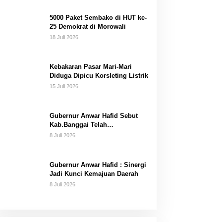
Dana Pribadi
5000 Paket Sembako di HUT ke-
25 Demokrat di Morowali
18 Juli 2026
Kebakaran Pasar Mari-Mari
Diduga Dipicu Korsleting Listrik
15 Juli 2026
Gubernur Anwar Hafid Sebut
Kab.Banggai Telah
“Melahirkan” Generasi…
8 Juli 2026
Gubernur Anwar Hafid : Sinergi
Jadi Kunci Kemajuan Daerah
8 Juli 2026