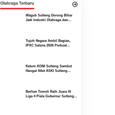
Olahraga Terbaru
Wagub Sulteng Dorong Biliar
Jadi Industri Olahraga dan
Lumbung Prestasi
Tujuh Negara Ambil Bagian,
IPXC Salena 2026 Perkuat
Posisi Sulteng di Kancah
Paralayang Internasional
Ketum KONI Sulteng Sambut
Hangat Atlet ASKI Sulteng
Peraih Dua Emas Kejurnas
Berlian Tomoli Raih Juara III
Liga 4 Piala Gubernur Sulteng
Usai Tumbangkan AKL 88