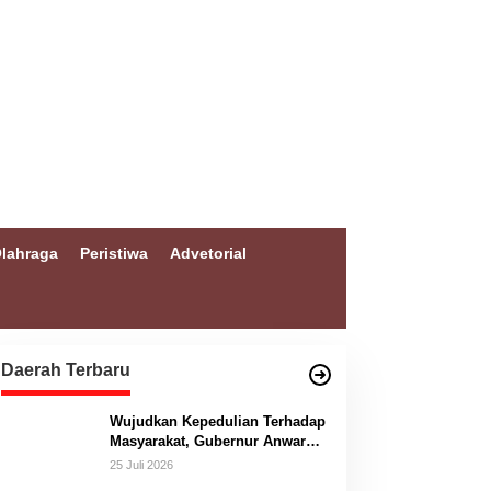
lahraga
Peristiwa
Advetorial
Daerah Terbaru
Wujudkan Kepedulian Terhadap
Masyarakat, Gubernur Anwar
Hafid Bangun Jembatan
25 Juli 2026
Gantung Masungkang dengan