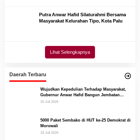
Putra Anwar Hafid Silaturahmi Bersama
Masyarakat Kelurahan Tipo, Kota Palu
Lihat Selengkapnya
Daerah Terbaru
Wujudkan Kepedulian Terhadap Masyarakat,
Gubernur Anwar Hafid Bangun Jembatan
Gantung Masungkang dengan Dana Pribadi
25 Juli 2026
5000 Paket Sembako di HUT ke-25 Demokrat di
Morowali
18 Juli 2026