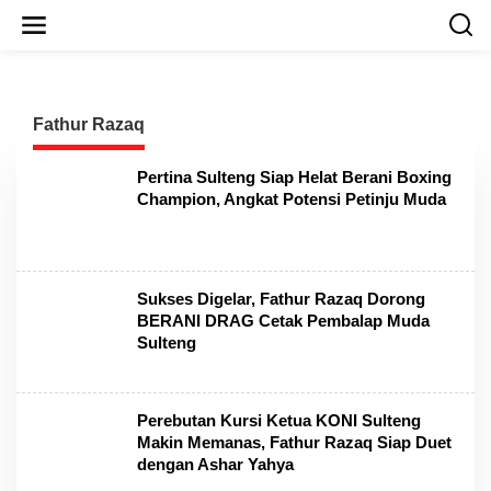
L
e
w
a
t
i
Fathur Razaq
k
e
k
Pertina Sulteng Siap Helat Berani Boxing
o
Champion, Angkat Potensi Petinju Muda
n
t
e
n
Sukses Digelar, Fathur Razaq Dorong
BERANI DRAG Cetak Pembalap Muda
Sulteng
Perebutan Kursi Ketua KONI Sulteng
Makin Memanas, Fathur Razaq Siap Duet
dengan Ashar Yahya