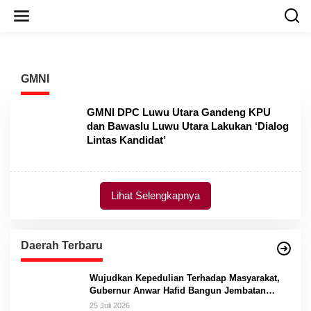
L
e
w
a
t
i
GMNI
k
e
k
GMNI DPC Luwu Utara Gandeng KPU
o
dan Bawaslu Luwu Utara Lakukan ‘Dialog
n
Lintas Kandidat’
t
e
n
Lihat Selengkapnya
Daerah Terbaru
Wujudkan Kepedulian Terhadap Masyarakat,
Gubernur Anwar Hafid Bangun Jembatan
Gantung Masungkang dengan Dana Pribadi
25 Juli 2026