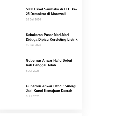
Dana Pribadi
5000 Paket Sembako di HUT ke-
25 Demokrat di Morowali
18 Juli 2026
Kebakaran Pasar Mari-Mari
Diduga Dipicu Korsleting Listrik
15 Juli 2026
Gubernur Anwar Hafid Sebut
Kab.Banggai Telah
“Melahirkan” Generasi…
8 Juli 2026
Gubernur Anwar Hafid : Sinergi
Jadi Kunci Kemajuan Daerah
8 Juli 2026