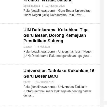
Promosi Wisata Sulteng
Sosial Budaya
|
12 Agustus 2025
O
L
Palu (deadlinews.com) – Guru Besar Universitas
E
Islam Negeri (UIN) Datokarama Palu, Prof.
H
A
D
M
UIN Datokarama Kukuhkan Tiga
I
N
Guru Besar, Dorong Kemajuan
Pendidikan Sulteng
Daerah
|
8 Mei 2025
O
L
Palu (deadlinews.com) – Universitas Islam Negeri
E
(UIN) Datokarama Palu mengukuhkan tiga guru
H
A
D
M
Universitas Tadulako Kukuhkan 16
I
N
Guru Besar Baru
Berita
|
23 Januari 2025
O
L
Palu (deadlinews.com) – Universitas Tadulako
E
(Untad) kembali mencetak sejarah penting dalam
H
dunia
A
D
M
I