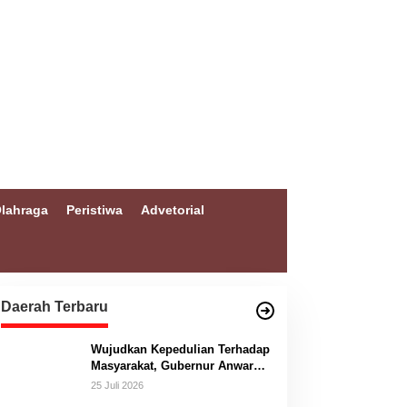
lahraga
Peristiwa
Advetorial
Daerah Terbaru
Wujudkan Kepedulian Terhadap
Masyarakat, Gubernur Anwar
Hafid Bangun Jembatan
25 Juli 2026
Gantung Masungkang dengan