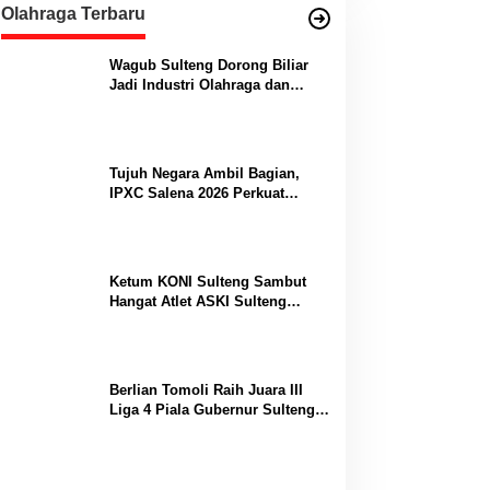
Olahraga Terbaru
Wagub Sulteng Dorong Biliar
Jadi Industri Olahraga dan
Lumbung Prestasi
Tujuh Negara Ambil Bagian,
IPXC Salena 2026 Perkuat
Posisi Sulteng di Kancah
Paralayang Internasional
Ketum KONI Sulteng Sambut
Hangat Atlet ASKI Sulteng
Peraih Dua Emas Kejurnas
Berlian Tomoli Raih Juara III
Liga 4 Piala Gubernur Sulteng
Usai Tumbangkan AKL 88