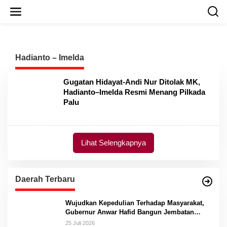
L
e
w
a
t
i
Hadianto – Imelda
k
e
k
Gugatan Hidayat-Andi Nur Ditolak MK,
o
Hadianto–Imelda Resmi Menang Pilkada
n
Palu
t
e
n
Lihat Selengkapnya
Daerah Terbaru
Wujudkan Kepedulian Terhadap Masyarakat,
Gubernur Anwar Hafid Bangun Jembatan
Gantung Masungkang dengan Dana Pribadi
25 Juli 2026