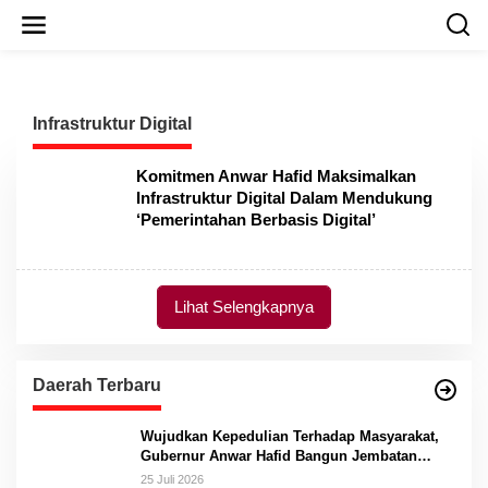
L
e
w
a
t
i
Infrastruktur Digital
k
e
k
Komitmen Anwar Hafid Maksimalkan
o
Infrastruktur Digital Dalam Mendukung
n
‘Pemerintahan Berbasis Digital’
t
e
n
Lihat Selengkapnya
Daerah Terbaru
Wujudkan Kepedulian Terhadap Masyarakat,
Gubernur Anwar Hafid Bangun Jembatan
Gantung Masungkang dengan Dana Pribadi
25 Juli 2026