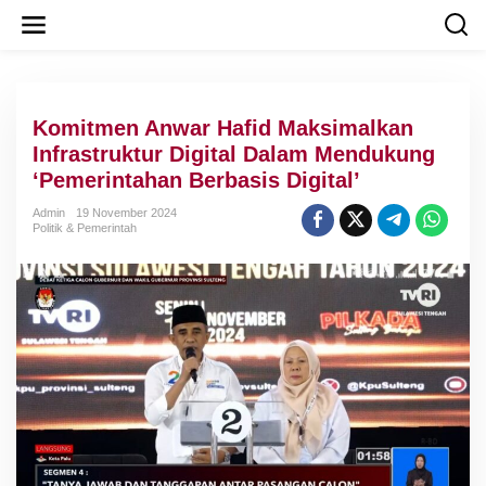
L
e
w
a
t
i
Komitmen Anwar Hafid Maksimalkan
k
e
Infrastruktur Digital Dalam Mendukung
k
‘Pemerintahan Berbasis Digital’
o
n
Admin
19 November 2024
t
Politik & Pemerintah
e
n