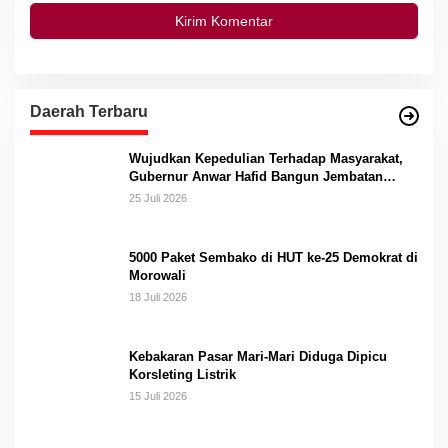
Daerah Terbaru
Wujudkan Kepedulian Terhadap Masyarakat,
Gubernur Anwar Hafid Bangun Jembatan
Gantung Masungkang dengan Dana Pribadi
25 Juli 2026
5000 Paket Sembako di HUT ke-25 Demokrat di
Morowali
18 Juli 2026
Kebakaran Pasar Mari-Mari Diduga Dipicu
Korsleting Listrik
15 Juli 2026