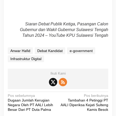
Siaran Debat Publik Ketiga, Pasangan Calon
Gubernur dan Wakil Gubernur Sulawesi Tengah
Tahun 2024 – YouTube KPU Sulawesi Tengah
Anwar Hafid
Debat Kandidat
e-government
Infrastruktur Digital
Ikuti Kami
N
Pos sebelumnya
Pos berikutnya
Dugaan Jumlah Kerugian
Tambahan 4 Petinggi PT
a
Negara Oleh PT AALI Lebih
AALI Diperiksa Kejati Sulteng
v
Besar Dari PT Duta Palma
Kamis Besok