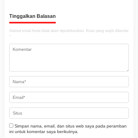
i
g
Tinggalkan Balasan
a
s
Alamat email Anda tidak akan dipublikasikan.
Ruas yang wajib ditandai
i
*
p
o
s
Simpan nama, email, dan situs web saya pada peramban
ini untuk komentar saya berikutnya.