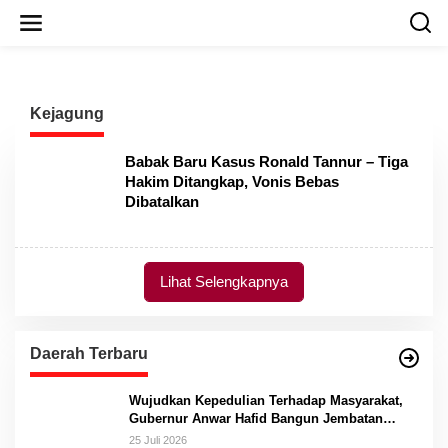
L
e
w
a
t
i
Kejagung
k
e
k
Babak Baru Kasus Ronald Tannur – Tiga
o
Hakim Ditangkap, Vonis Bebas
n
Dibatalkan
t
e
n
Lihat Selengkapnya
Daerah Terbaru
Wujudkan Kepedulian Terhadap Masyarakat,
Gubernur Anwar Hafid Bangun Jembatan
Gantung Masungkang dengan Dana Pribadi
25 Juli 2026