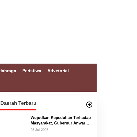
lahraga
Peristiwa
Advetorial
Daerah Terbaru
Wujudkan Kepedulian Terhadap
Masyarakat, Gubernur Anwar
Hafid Bangun Jembatan
25 Juli 2026
Gantung Masungkang dengan