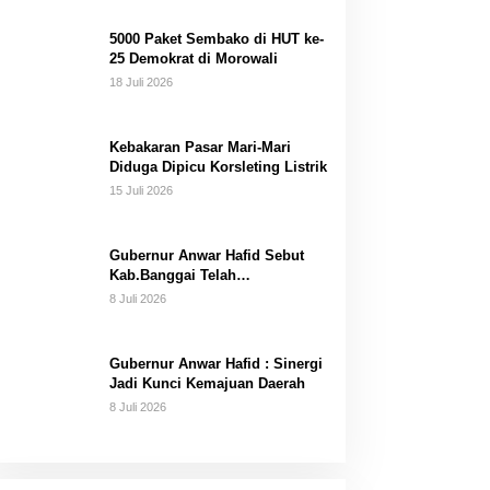
Dana Pribadi
5000 Paket Sembako di HUT ke-
25 Demokrat di Morowali
18 Juli 2026
Kebakaran Pasar Mari-Mari
Diduga Dipicu Korsleting Listrik
15 Juli 2026
Gubernur Anwar Hafid Sebut
Kab.Banggai Telah
“Melahirkan” Generasi…
8 Juli 2026
Gubernur Anwar Hafid : Sinergi
Jadi Kunci Kemajuan Daerah
8 Juli 2026