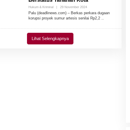
Berstatus Tahanan Kota
Hukum & Kriminal
|
29 November 2024
O
L
Palu (deadlinews.com) – Berkas perkara dugaan
E
korupsi proyek sumur artesis senilai Rp2,2
H
A
D
M
I
Lihat Selengkapnya
N