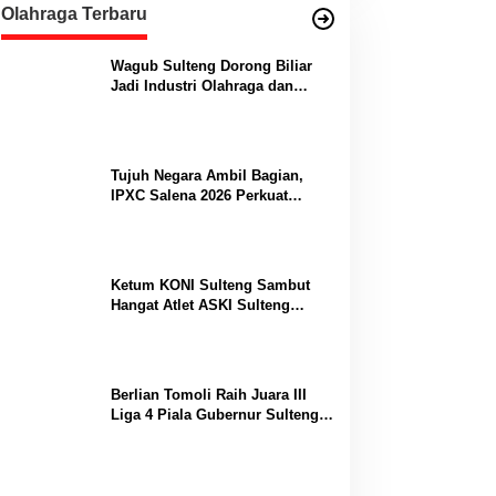
Olahraga Terbaru
Wagub Sulteng Dorong Biliar
Jadi Industri Olahraga dan
Lumbung Prestasi
Tujuh Negara Ambil Bagian,
IPXC Salena 2026 Perkuat
Posisi Sulteng di Kancah
Paralayang Internasional
Ketum KONI Sulteng Sambut
Hangat Atlet ASKI Sulteng
Peraih Dua Emas Kejurnas
Berlian Tomoli Raih Juara III
Liga 4 Piala Gubernur Sulteng
Usai Tumbangkan AKL 88