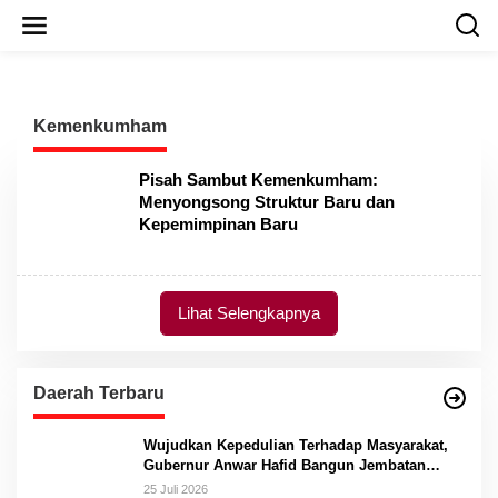
L
e
w
a
t
i
Kemenkumham
k
e
k
Pisah Sambut Kemenkumham:
o
Menyongsong Struktur Baru dan
n
Kepemimpinan Baru
t
e
n
Lihat Selengkapnya
Daerah Terbaru
Wujudkan Kepedulian Terhadap Masyarakat,
Gubernur Anwar Hafid Bangun Jembatan
Gantung Masungkang dengan Dana Pribadi
25 Juli 2026