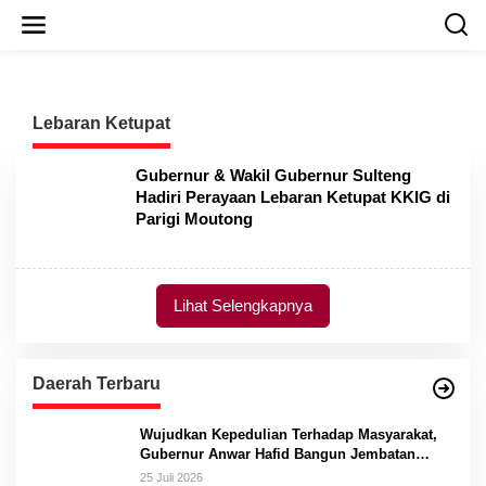
L
e
w
a
t
i
Lebaran Ketupat
k
e
k
Gubernur & Wakil Gubernur Sulteng
o
Hadiri Perayaan Lebaran Ketupat KKIG di
n
Parigi Moutong
t
e
n
Lihat Selengkapnya
Daerah Terbaru
Wujudkan Kepedulian Terhadap Masyarakat,
Gubernur Anwar Hafid Bangun Jembatan
Gantung Masungkang dengan Dana Pribadi
25 Juli 2026