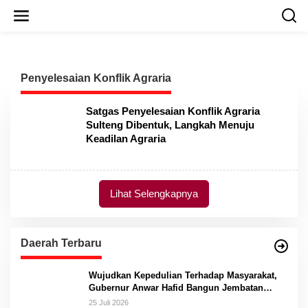
L
e
w
a
t
i
Penyelesaian Konflik Agraria
k
e
k
Satgas Penyelesaian Konflik Agraria
o
Sulteng Dibentuk, Langkah Menuju
n
Keadilan Agraria
t
e
n
Lihat Selengkapnya
Daerah Terbaru
Wujudkan Kepedulian Terhadap Masyarakat,
Gubernur Anwar Hafid Bangun Jembatan
Gantung Masungkang dengan Dana Pribadi
25 Juli 2026